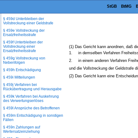
Teilbeträgen
StGB
BtMG
B
§ 459c Beitreibung der Geldstrafe
§ 459d Unterbleiben der
Vollstreckung einer Geldstrafe
§ 459e Vollstreckung der
Ersatzfreiheitsstrafe
§ 459f Unterbleiben der
Vollstreckung einer
(1) Das Gericht kann anordnen, daß die
Ersatzfreiheitsstrafe
1.
in demselben Verfahren Freiheits
§ 459g Vollstreckung von
2.
in einem anderen Verfahren Freih
Nebenfolgen
und die Vollstreckung der Geldstrafe d
§ 459h Entschädigung
(2) Das Gericht kann eine Entscheidun
§ 459i Mitteilungen
§ 459j Verfahren bei
Rückübertragung und Herausgabe
§ 459k Verfahren bei Auskehrung
des Verwertungserlöses
§ 459l Ansprüche des Betroffenen
§ 459m Entschädigung in sonstigen
Fällen
§ 459n Zahlungen auf
Wertersatzeinziehung