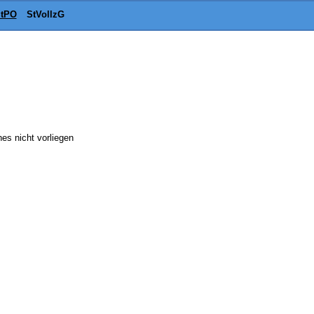
tPO
StVollzG
es nicht vorliegen