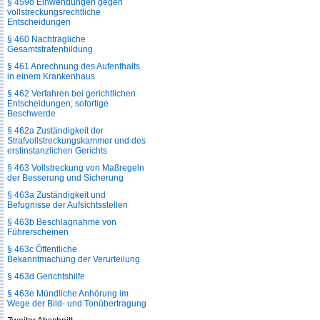
§ 459o Einwendungen gegen
vollstreckungsrechtliche
Entscheidungen
§ 460 Nachträgliche
Gesamtstrafenbildung
§ 461 Anrechnung des Aufenthalts
in einem Krankenhaus
§ 462 Verfahren bei gerichtlichen
Entscheidungen; sofortige
Beschwerde
§ 462a Zuständigkeit der
Strafvollstreckungskammer und des
erstinstanzlichen Gerichts
§ 463 Vollstreckung von Maßregeln
der Besserung und Sicherung
§ 463a Zuständigkeit und
Befugnisse der Aufsichtsstellen
§ 463b Beschlagnahme von
Führerscheinen
§ 463c Öffentliche
Bekanntmachung der Verurteilung
§ 463d Gerichtshilfe
§ 463e Mündliche Anhörung im
Wege der Bild- und Tonübertragung