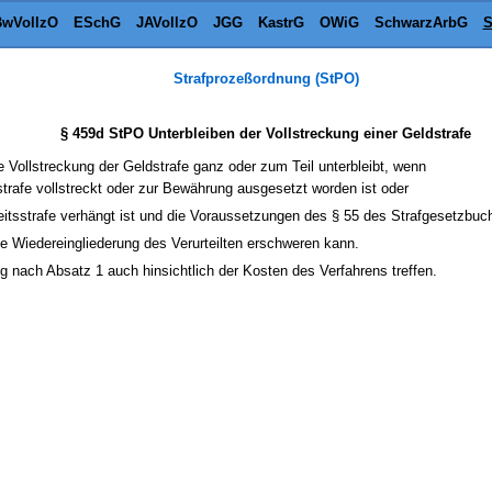
wVollzO
ESchG
JAVollzO
JGG
KastrG
OWiG
SchwarzArbG
S
Strafprozeßordnung (StPO)
§ 459d StPO Unterbleiben der Vollstreckung einer Geldstrafe
 Vollstreckung der Geldstrafe ganz oder zum Teil unterbleibt, wenn
strafe vollstreckt oder zur Bewährung ausgesetzt worden ist oder
eitsstrafe verhängt ist und die Voraussetzungen des § 55 des Strafgesetzbuch
ie Wiedereingliederung des Verurteilten erschweren kann.
g nach Absatz 1 auch hinsichtlich der Kosten des Verfahrens treffen.