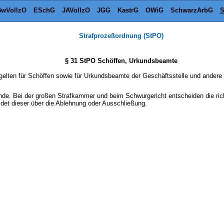
wVollzO
ESchG
JAVollzO
JGG
KastrG
OWiG
SchwarzArbG
S
Strafprozeßordnung (StPO)
§ 31 StPO Schöffen, Urkundsbeamte
s gelten für Schöffen sowie für Urkundsbeamte der Geschäftsstelle und ander
ende. Bei der großen Strafkammer und beim Schwurgericht entscheiden die richte
det dieser über die Ablehnung oder Ausschließung.