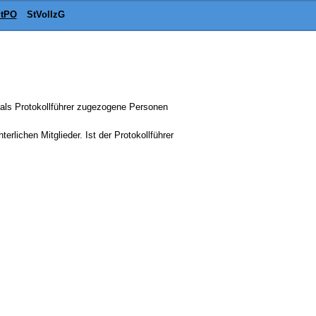
tPO
StVollzG
e als Protokollführer zugezogene Personen
rlichen Mitglieder. Ist der Protokollführer