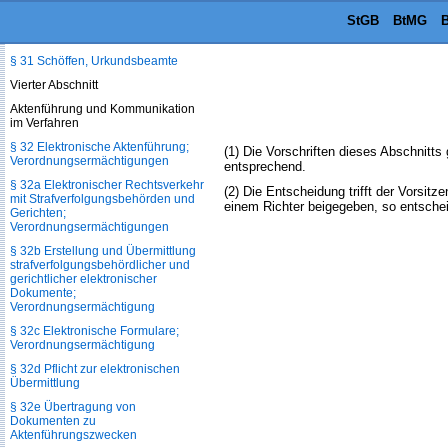
StGB
BtMG
B
§ 30 Ablehnung eines Richters bei
Selbstanzeige und von Amts wegen
§ 31 Schöffen, Urkundsbeamte
Vierter Abschnitt
Aktenführung und Kommunikation
im Verfahren
§ 32 Elektronische Aktenführung;
(1) Die Vorschriften dieses Abschnitt
Verordnungsermächtigungen
entsprechend.
§ 32a Elektronischer Rechtsverkehr
(2) Die Entscheidung trifft der Vorsitz
mit Strafverfolgungsbehörden und
einem Richter beigegeben, so entschei
Gerichten;
Verordnungsermächtigungen
§ 32b Erstellung und Übermittlung
strafverfolgungsbehördlicher und
gerichtlicher elektronischer
Dokumente;
Verordnungsermächtigung
§ 32c Elektronische Formulare;
Verordnungsermächtigung
§ 32d Pflicht zur elektronischen
Übermittlung
§ 32e Übertragung von
Dokumenten zu
Aktenführungszwecken