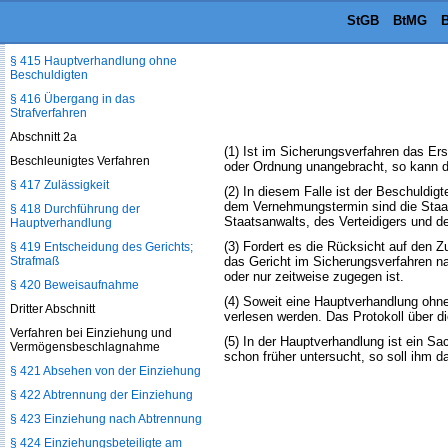
§ 413 Zulässigkeit
StGB
BtMG
B
§ 414 Verfahren; Antragsschrift
§ 415 Hauptverhandlung ohne
Beschuldigten
§ 416 Übergang in das
Strafverfahren
Abschnitt 2a
(1) Ist im Sicherungsverfahren das Er
Beschleunigtes Verfahren
oder Ordnung unangebracht, so kann d
§ 417 Zulässigkeit
(2) In diesem Falle ist der Beschuldi
dem Vernehmungstermin sind die Staats
§ 418 Durchführung der
Staatsanwalts, des Verteidigers und de
Hauptverhandlung
(3) Fordert es die Rücksicht auf den 
§ 419 Entscheidung des Gerichts;
Strafmaß
das Gericht im Sicherungsverfahren n
oder nur zeitweise zugegen ist.
§ 420 Beweisaufnahme
(4) Soweit eine Hauptverhandlung ohne 
Dritter Abschnitt
verlesen werden. Das Protokoll über d
Verfahren bei Einziehung und
(5) In der Hauptverhandlung ist ein S
Vermögensbeschlagnahme
schon früher untersucht, so soll ihm 
§ 421 Absehen von der Einziehung
§ 422 Abtrennung der Einziehung
§ 423 Einziehung nach Abtrennung
§ 424 Einziehungsbeteiligte am