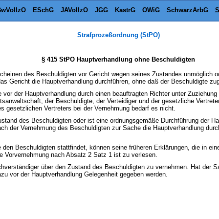
wVollzO
ESchG
JAVollzO
JGG
KastrG
OWiG
SchwarzArbG
S
Strafprozeßordnung (StPO)
§ 415 StPO Hauptverhandlung ohne Beschuldigten
scheinen des Beschuldigten vor Gericht wegen seines Zustandes unmöglich od
as Gericht die Hauptverhandlung durchführen, ohne daß der Beschuldigte zug
gte vor der Hauptverhandlung durch einen beauftragten Richter unter Zuziehu
anwaltschaft, der Beschuldigte, der Verteidiger und der gesetzliche Vertret
s gesetzlichen Vertreters bei der Vernehmung bedarf es nicht.
Zustand des Beschuldigten oder ist eine ordnungsgemäße Durchführung der Ha
ach der Vernehmung des Beschuldigten zur Sache die Hauptverhandlung durch
den Beschuldigten stattfindet, können seine früheren Erklärungen, die in eine
ie Vorvernehmung nach Absatz 2 Satz 1 ist zu verlesen.
achverständiger über den Zustand des Beschuldigten zu vernehmen. Hat der S
dazu vor der Hauptverhandlung Gelegenheit gegeben werden.