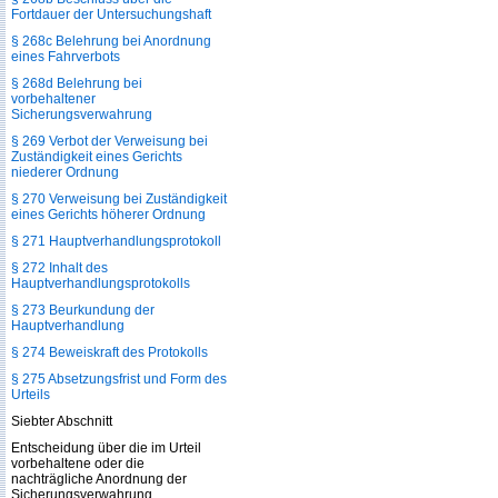
Fortdauer der Untersuchungshaft
§ 268c Belehrung bei Anordnung
eines Fahrverbots
§ 268d Belehrung bei
vorbehaltener
Sicherungsverwahrung
§ 269 Verbot der Verweisung bei
Zuständigkeit eines Gerichts
niederer Ordnung
§ 270 Verweisung bei Zuständigkeit
eines Gerichts höherer Ordnung
§ 271 Hauptverhandlungsprotokoll
§ 272 Inhalt des
Hauptverhandlungsprotokolls
§ 273 Beurkundung der
Hauptverhandlung
§ 274 Beweiskraft des Protokolls
§ 275 Absetzungsfrist und Form des
Urteils
Siebter Abschnitt
Entscheidung über die im Urteil
vorbehaltene oder die
nachträgliche Anordnung der
Sicherungsverwahrung