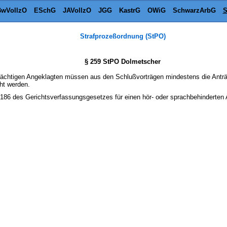
wVollzO
ESchG
JAVollzO
JGG
KastrG
OWiG
SchwarzArbG
S
Strafprozeßordnung (StPO)
§ 259 StPO Dolmetscher
mächtigen Angeklagten müssen aus den Schlußvorträgen mindestens die Anträ
ht werden.
 186 des Gerichtsverfassungsgesetzes für einen hör- oder sprachbehinderten