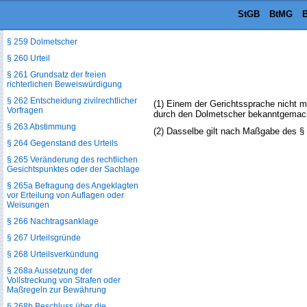
StGB
BtMG
B
§ 258 Schlussvorträge; Recht des
letzten Wortes
§ 259 Dolmetscher
§ 260 Urteil
§ 261 Grundsatz der freien
richterlichen Beweiswürdigung
§ 262 Entscheidung zivilrechtlicher
(1) Einem der Gerichtssprache nicht 
Vorfragen
durch den Dolmetscher bekanntgemac
§ 263 Abstimmung
(2) Dasselbe gilt nach Maßgabe des §
§ 264 Gegenstand des Urteils
§ 265 Veränderung des rechtlichen
Gesichtspunktes oder der Sachlage
§ 265a Befragung des Angeklagten
vor Erteilung von Auflagen oder
Weisungen
§ 266 Nachtragsanklage
§ 267 Urteilsgründe
§ 268 Urteilsverkündung
§ 268a Aussetzung der
Vollstreckung von Strafen oder
Maßregeln zur Bewährung
§ 268b Beschluss über die