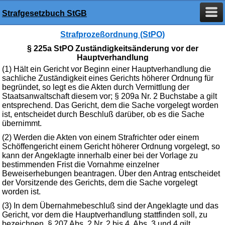
Strafgesetzbuch StGB
Strafprozeßordnung (StPO)
§ 225a StPO Zuständigkeitsänderung vor der
Hauptverhandlung
(1) Hält ein Gericht vor Beginn einer Hauptverhandlung die
sachliche Zuständigkeit eines Gerichts höherer Ordnung für
begründet, so legt es die Akten durch Vermittlung der
Staatsanwaltschaft diesem vor; § 209a Nr. 2 Buchstabe a gilt
entsprechend. Das Gericht, dem die Sache vorgelegt worden
ist, entscheidet durch Beschluß darüber, ob es die Sache
übernimmt.
(2) Werden die Akten von einem Strafrichter oder einem
Schöffengericht einem Gericht höherer Ordnung vorgelegt, so
kann der Angeklagte innerhalb einer bei der Vorlage zu
bestimmenden Frist die Vornahme einzelner
Beweiserhebungen beantragen. Über den Antrag entscheidet
der Vorsitzende des Gerichts, dem die Sache vorgelegt
worden ist.
(3) In dem Übernahmebeschluß sind der Angeklagte und das
Gericht, vor dem die Hauptverhandlung stattfinden soll, zu
bezeichnen. § 207 Abs. 2 Nr. 2 bis 4, Abs. 3 und 4 gilt