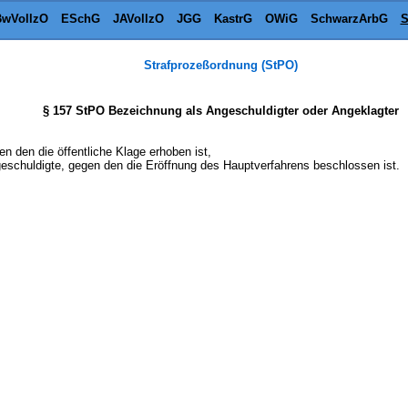
wVollzO
ESchG
JAVollzO
JGG
KastrG
OWiG
SchwarzArbG
S
Strafprozeßordnung (StPO)
§ 157 StPO Bezeichnung als Angeschuldigter oder Angeklagter
n den die öffentliche Klage erhoben ist,
eschuldigte, gegen den die Eröffnung des Hauptverfahrens beschlossen ist.