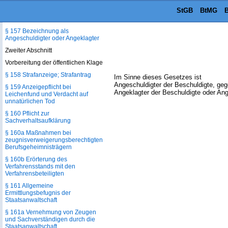
Opfer-Ausgleichs
StGB
BtMG
B
§ 156 Anklagerücknahme
§ 157 Bezeichnung als
Angeschuldigter oder Angeklagter
Zweiter Abschnitt
Vorbereitung der öffentlichen Klage
§ 158 Strafanzeige; Strafantrag
Im Sinne dieses Gesetzes ist
Angeschuldigter der Beschuldigte, gege
§ 159 Anzeigepflicht bei
Angeklagter der Beschuldigte oder Ang
Leichenfund und Verdacht auf
unnatürlichen Tod
§ 160 Pflicht zur
Sachverhaltsaufklärung
§ 160a Maßnahmen bei
zeugnisverweigerungs­berechtigten
Berufsgeheimnisträgern
§ 160b Erörterung des
Verfahrensstands mit den
Verfahrensbeteiligten
§ 161 Allgemeine
Ermittlungsbefugnis der
Staatsanwaltschaft
§ 161a Vernehmung von Zeugen
und Sachverständigen durch die
Staatsanwaltschaft