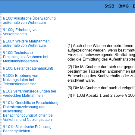
StGB
BtMG
B
§ 100e Verfahren bei Maßnahmen
nach den §§ 100a bis 100c
§ 100f Akustische Überwachung
außerhalb von Wohnraum
§ 100g Erhebung von
Verkehrsdaten
§ 100h Weitere Maßnahmen
außerhalb von Wohnraum
(1) Auch ohne Wissen der betroffenen
aufgezeichnet werden, wenn bestimmte
§ 100i Technische
Einzelfall schwerwiegende Straftat beg
Ermittlungsmaßnahmen bei
oder die Ermittlung des Aufenthaltsor
Mobilfunkendgeräten
(2) Die Maßnahme darf sich nur gegen
§ 100j Bestandsdatenauskunft
bestimmter Tatsachen anzunehmen ist,
§ 100k Erhebung von
Erforschung des Sachverhalts oder zur
Nutzungsdaten bei
erschwert wäre.
Telemediendiensten
(3) Die Maßnahme darf auch durchgefü
§ 101 Verfahrensregelungen bei
(4) § 100d Absatz 1 und 2 sowie § 100
verdeckten Maßnahmen
§ 101a Gerichtliche Entscheidung;
Datenkennzeichnung und -
auswertung;
Benachrichtigungspflichten bei
Verkehrs- und Nutzungsdaten
§ 101b Statistische Erfassung;
Berichtspflichten