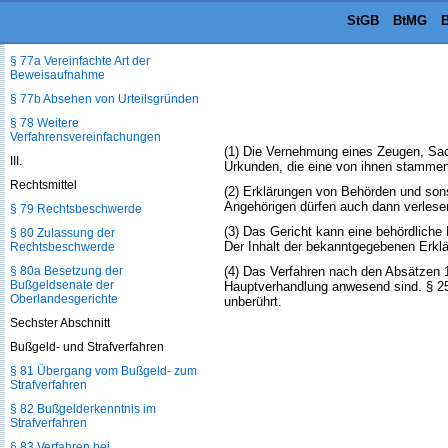
Verwaltungsbehörde
StGB
BtMG
B
§ 77 Umfang der Beweisaufnahme
§ 77a Vereinfachte Art der
Beweisaufnahme
§ 77b Absehen von Urteilsgründen
§ 78 Weitere
Verfahrensvereinfachungen
(1) Die Vernehmung eines Zeugen, Sac
III.
Urkunden, die eine von ihnen stammen
Rechtsmittel
(2) Erklärungen von Behörden und sons
Angehörigen dürfen auch dann verlese
§ 79 Rechtsbeschwerde
(3) Das Gericht kann eine behördliche
§ 80 Zulassung der
Der Inhalt der bekanntgegebenen Erklä
Rechtsbeschwerde
§ 80a Besetzung der
(4) Das Verfahren nach den Absätzen 1
Bußgeldsenate der
Hauptverhandlung anwesend sind. § 25
Oberlandesgerichte
unberührt.
Sechster Abschnitt
Bußgeld- und Strafverfahren
§ 81 Übergang vom Bußgeld- zum
Strafverfahren
§ 82 Bußgelderkenntnis im
Strafverfahren
§ 83 Verfahren bei