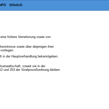
tPO
StVollzG
r eine frühere Vernehmung sowie von
enntnisse sowie über diejenigen ihrer
vorliegen.
alt in der Hauptverhandlung bekanntgeben.
sanwaltschaft, soweit sie in der
52 und 253 der Strafprozeßordnung bleiben