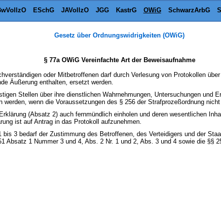
wVollzO
ESchG
JAVollzO
JGG
KastrG
OWiG
SchwarzArbG
S
Gesetz über Ordnungswidrigkeiten (OWiG)
§ 77a OWiG Vereinfachte Art der Beweisaufnahme
hverständigen oder Mitbetroffenen darf durch Verlesung von Protokollen übe
de Äußerung enthalten, ersetzt werden.
tigen Stellen über ihre dienstlichen Wahrnehmungen, Untersuchungen und Erk
n werden, wenn die Voraussetzungen des § 256 der Strafprozeßordnung nicht 
 Erklärung (Absatz 2) auch fernmündlich einholen und deren wesentlichen Inh
rung ist auf Antrag in das Protokoll aufzunehmen.
 bis 3 bedarf der Zustimmung des Betroffenen, des Verteidigers und der Staat
1 Absatz 1 Nummer 3 und 4, Abs. 2 Nr. 1 und 2, Abs. 3 und 4 sowie die §§ 2