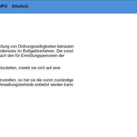
tPO
StVollzG
ttlung von Ordnungswidrigkeiten betrauten
idienstes im Bußgeldverfahren. Die sonst
ch den für Ermittlungspersonen der
tzuteilen, soweit sie sich auf eine
zustellen, so hat sie die sonst zuständige
Verwaltungsbehörde entbehrt werden kann.