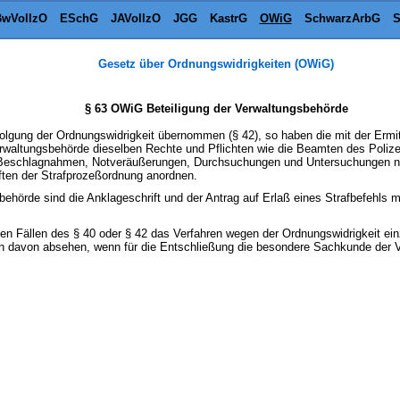
wVollzO
ESchG
JAVollzO
JGG
KastrG
OWiG
SchwarzArbG
S
Gesetz über Ordnungswidrigkeiten (OWiG)
§ 63 OWiG Beteiligung der Verwaltungsbehörde
rfolgung der Ordnungswidrigkeit übernommen (§ 42), so haben die mit der Ermi
rwaltungsbehörde dieselben Rechte und Pflichten wie die Beamten des Polize
Beschlagnahmen, Notveräußerungen, Durchsuchungen und Untersuchungen na
ften der Strafprozeßordnung anordnen.
ehörde sind die Anklageschrift und der Antrag auf Erlaß eines Strafbefehls mi
den Fällen des § 40 oder § 42 das Verfahren wegen der Ordnungswidrigkeit ein
n davon absehen, wenn für die Entschließung die besondere Sachkunde der 