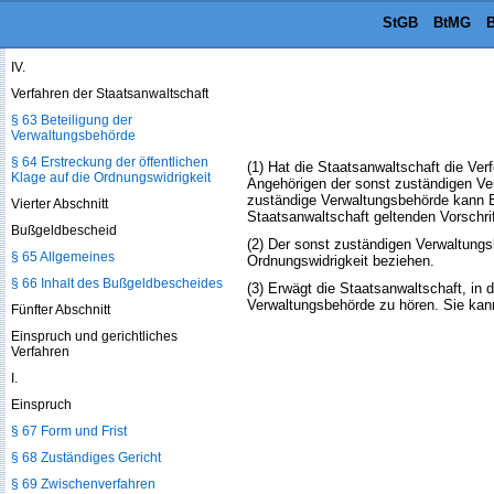
§ 62 Rechtsbehelf gegen
StGB
BtMG
B
Maßnahmen der
Verwaltungsbehörde
IV.
Verfahren der Staatsanwaltschaft
§ 63 Beteiligung der
Verwaltungsbehörde
§ 64 Erstreckung der öffentlichen
(1) Hat die Staatsanwaltschaft die Ve
Klage auf die Ordnungswidrigkeit
Angehörigen der sonst zuständigen Ve
zuständige Verwaltungsbehörde kann 
Vierter Abschnitt
Staatsanwaltschaft geltenden Vorschri
Bußgeldbescheid
(2) Der sonst zuständigen Verwaltungsb
§ 65 Allgemeines
Ordnungswidrigkeit beziehen.
§ 66 Inhalt des Bußgeldbescheides
(3) Erwägt die Staatsanwaltschaft, in 
Verwaltungsbehörde zu hören. Sie kan
Fünfter Abschnitt
Einspruch und gerichtliches
Verfahren
I.
Einspruch
§ 67 Form und Frist
§ 68 Zuständiges Gericht
§ 69 Zwischenverfahren