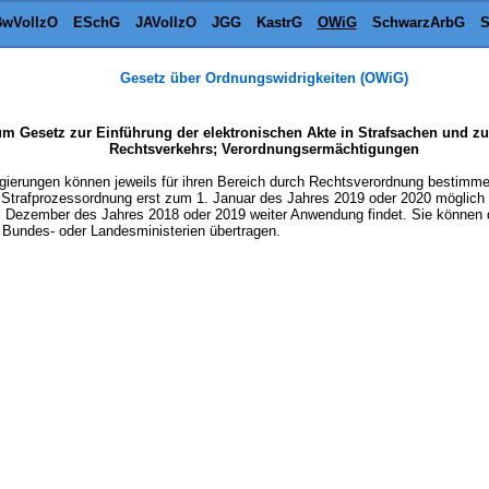
wVollzO
ESchG
JAVollzO
JGG
KastrG
OWiG
SchwarzArbG
S
Gesetz über Ordnungswidrigkeiten (OWiG)
 Gesetz zur Einführung der elektronischen Akte in Strafsachen und zu
Rechtsverkehrs; Verordnungsermächtigungen
ierungen können jeweils für ihren Bereich durch Rechtsverordnung bestimmen
trafprozessordnung erst zum 1. Januar des Jahres 2019 oder 2020 möglich 
. Dezember des Jahres 2018 oder 2019 weiter Anwendung findet. Sie können 
 Bundes- oder Landesministerien übertragen.