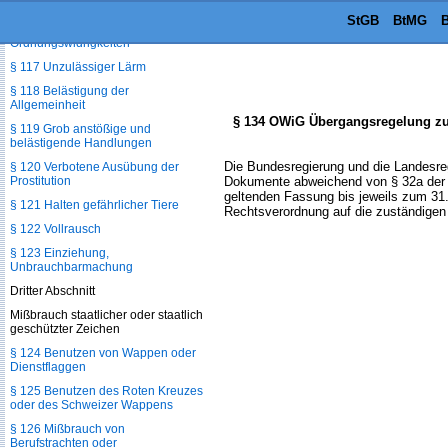
Ordnung
StGB
BtMG
B
§ 116 Öffentliche Aufforderung zu
Ordnungswidrigkeiten
§ 117 Unzulässiger Lärm
§ 118 Belästigung der
Allgemeinheit
§ 134 OWiG Übergangsregelung zum
§ 119 Grob anstößige und
belästigende Handlungen
Die Bundesregierung und die Landesreg
§ 120 Verbotene Ausübung der
Prostitution
Dokumente abweichend von § 32a der S
geltenden Fassung bis jeweils zum 31
§ 121 Halten gefährlicher Tiere
Rechtsverordnung auf die zuständigen
§ 122 Vollrausch
§ 123 Einziehung,
Unbrauchbarmachung
Dritter Abschnitt
Mißbrauch staatlicher oder staatlich
geschützter Zeichen
§ 124 Benutzen von Wappen oder
Dienstflaggen
§ 125 Benutzen des Roten Kreuzes
oder des Schweizer Wappens
§ 126 Mißbrauch von
Berufstrachten oder