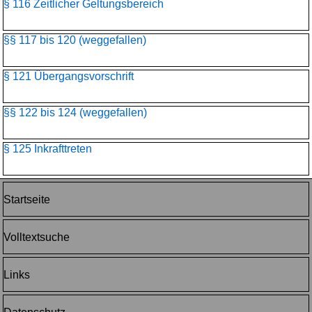
§ 116 Zeitlicher Geltungsbereich
§§ 117 bis 120 (weggefallen)
§ 121 Übergangsvorschrift
§§ 122 bis 124 (weggefallen)
§ 125 Inkrafttreten
Startseite
Volltextsuche
Links