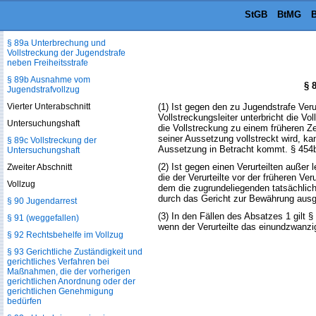
StGB
BtMG
B
§ 89 Jugendstrafe bei Vorbehalt der
Entscheidung über die Aussetzung
§ 89a Unterbrechung und
Vollstreckung der Jugendstrafe
neben Freiheitsstrafe
§ 89b Ausnahme vom
§ 
Jugendstrafvollzug
Vierter Unterabschnitt
(1) Ist gegen den zu Jugendstrafe Verur
Vollstreckungsleiter unterbricht die V
Untersuchungshaft
die Vollstreckung zu einem früheren Z
seiner Aussetzung vollstreckt wird, k
§ 89c Vollstreckung der
Aussetzung in Betracht kommt. § 454b
Untersuchungshaft
(2) Ist gegen einen Verurteilten außer l
Zweiter Abschnitt
die der Verurteilte vor der früheren Ver
Vollzug
dem die zugrundeliegenden tatsächlich
durch das Gericht zur Bewährung ausges
§ 90 Jugendarrest
(3) In den Fällen des Absatzes 1 gilt 
§ 91 (weggefallen)
wenn der Verurteilte das einundzwanzi
§ 92 Rechtsbehelfe im Vollzug
§ 93 Gerichtliche Zuständigkeit und
gerichtliches Verfahren bei
Maßnahmen, die der vorherigen
gerichtlichen Anordnung oder der
gerichtlichen Genehmigung
bedürfen