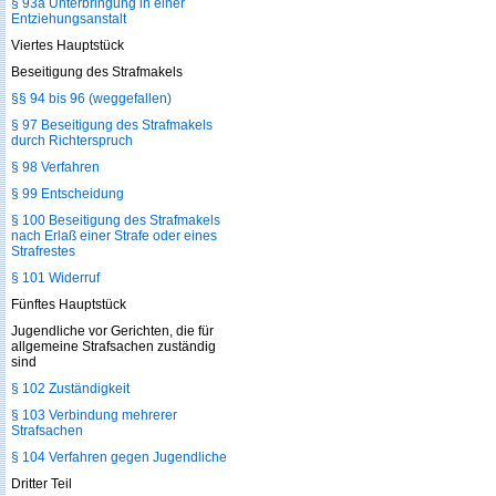
§ 93a Unterbringung in einer
Entziehungsanstalt
Viertes Hauptstück
Beseitigung des Strafmakels
§§ 94 bis 96 (weggefallen)
§ 97 Beseitigung des Strafmakels
durch Richterspruch
§ 98 Verfahren
§ 99 Entscheidung
§ 100 Beseitigung des Strafmakels
nach Erlaß einer Strafe oder eines
Strafrestes
§ 101 Widerruf
Fünftes Hauptstück
Jugendliche vor Gerichten, die für
allgemeine Strafsachen zuständig
sind
§ 102 Zuständigkeit
§ 103 Verbindung mehrerer
Strafsachen
§ 104 Verfahren gegen Jugendliche
Dritter Teil