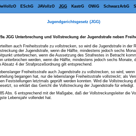
wVollzO
ESchG
JAVollzO
JGG
KastrG
OWiG
SchwarzArbG
S
Jugendgerichtsgesetz (JGG)
89a JGG Unterbrechung und Vollstreckung der Jugendstrafe neben Freihe
teilten auch Freiheitsstrafe zu vollstrecken, so wird die Jugendstrafe in der R
ollstreckung der Jugendstrafe, wenn die Hälfte, mindestens jedoch sechs Mona
eitpunkt unterbrechen, wenn die Aussetzung des Strafrestes in Betracht kommt
ann unterbrochen werden, wenn die Hälfte, mindestens jedoch sechs Monate, d
 Absatz 4 der Strafprozeßordnung gilt entsprechend.
ebenslanger Freiheitsstrafe auch Jugendstrafe zu vollstrecken, so wird, wenn die
urteilung begangen hat, nur die lebenslange Freiheitsstrafe vollstreckt; als Veru
en Feststellungen letztmals geprüft werden konnten. Wird die Vollstreckung d
etzt, so erklärt das Gericht die Vollstreckung der Jugendstrafe für erledigt.
§ 85 Abs. 6 entsprechend mit der Maßgabe, daß der Vollstreckungsleiter die V
gste Lebensjahr vollendet hat.