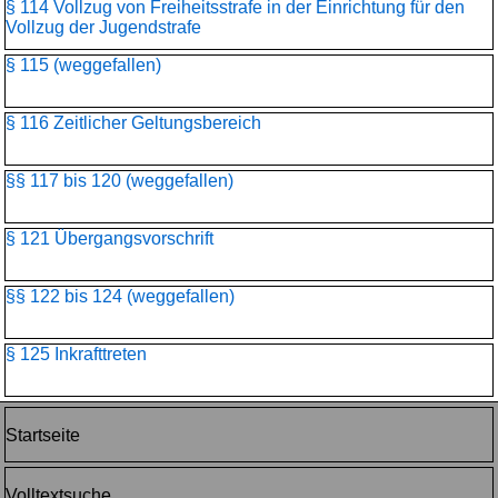
§ 114 Vollzug von Freiheitsstrafe in der Einrichtung für den
Vollzug der Jugendstrafe
§ 115 (weggefallen)
§ 116 Zeitlicher Geltungsbereich
§§ 117 bis 120 (weggefallen)
§ 121 Übergangsvorschrift
§§ 122 bis 124 (weggefallen)
§ 125 Inkrafttreten
Startseite
Volltextsuche