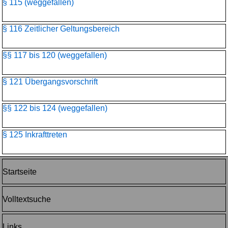
§ 115 (weggefallen)
§ 116 Zeitlicher Geltungsbereich
§§ 117 bis 120 (weggefallen)
§ 121 Übergangsvorschrift
§§ 122 bis 124 (weggefallen)
§ 125 Inkrafttreten
Startseite
Volltextsuche
Links