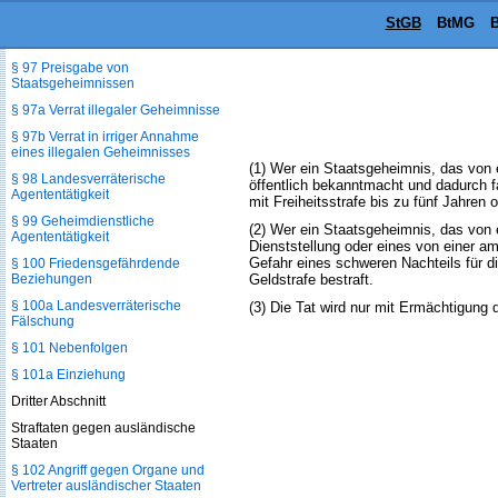
§ 96 Landesverräterische
StGB
BtMG
B
Ausspähung; Auskundschaften von
Staatsgeheimnissen
§ 97 Preisgabe von
Staatsgeheimnissen
§ 97a Verrat illegaler Geheimnisse
§ 97b Verrat in irriger Annahme
eines illegalen Geheimnisses
(1) Wer ein Staatsgeheimnis, das von 
§ 98 Landesverräterische
öffentlich bekanntmacht und dadurch f
Agententätigkeit
mit Freiheitsstrafe bis zu fünf Jahren o
§ 99 Geheimdienstliche
(2) Wer ein Staatsgeheimnis, das von 
Agententätigkeit
Dienststellung oder eines von einer amt
Gefahr eines schweren Nachteils für di
§ 100 Friedensgefährdende
Beziehungen
Geldstrafe bestraft.
§ 100a Landesverräterische
(3) Die Tat wird nur mit Ermächtigung 
Fälschung
§ 101 Nebenfolgen
§ 101a Einziehung
Dritter Abschnitt
Straftaten gegen ausländische
Staaten
§ 102 Angriff gegen Organe und
Vertreter ausländischer Staaten