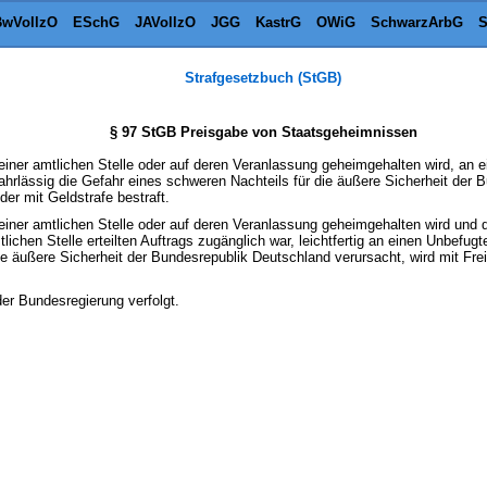
wVollzO
ESchG
JAVollzO
JGG
KastrG
OWiG
SchwarzArbG
S
Strafgesetzbuch (StGB)
§ 97 StGB Preisgabe von Staatsgeheimnissen
einer amtlichen Stelle oder auf deren Veranlassung geheimgehalten wird, an 
ahrlässig die Gefahr eines schweren Nachteils für die äußere Sicherheit der 
der mit Geldstrafe bestraft.
einer amtlichen Stelle oder auf deren Veranlassung geheimgehalten wird und 
lichen Stelle erteilten Auftrags zugänglich war, leichtfertig an einen Unbefug
e äußere Sicherheit der Bundesrepublik Deutschland verursacht, wird mit Freih
der Bundesregierung verfolgt.