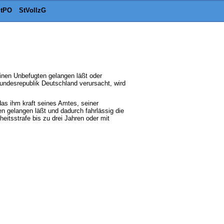
tPO
StVollzG
einen Unbefugten gelangen läßt oder
Bundesrepublik Deutschland verursacht, wird
das ihm kraft seines Amtes, seiner
ten gelangen läßt und dadurch fahrlässig die
eitsstrafe bis zu drei Jahren oder mit