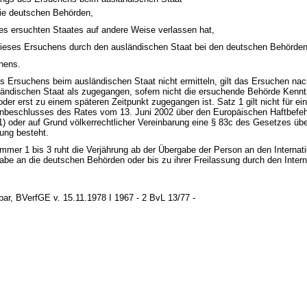
die deutschen Behörden,
des ersuchten Staates auf andere Weise verlassen hat,
ieses Ersuchens durch den ausländischen Staat bei den deutschen Behörden
hens.
 Ersuchens beim ausländischen Staat nicht ermitteln, gilt das Ersuchen nac
ndischen Staat als zugegangen, sofern nicht die ersuchende Behörde Kennt
oder erst zu einem späteren Zeitpunkt zugegangen ist. Satz 1 gilt nicht für ei
nbeschlusses des Rates vom 13. Juni 2002 über den Europäischen Haftbefeh
1) oder auf Grund völkerrechtlicher Vereinbarung eine § 83c des Gesetzes über 
lung besteht.
mmer 1 bis 3 ruht die Verjährung ab der Übergabe der Person an den Internati
abe an die deutschen Behörden oder bis zu ihrer Freilassung durch den Intern
bar, BVerfGE v. 15.11.1978 I 1967 - 2 BvL 13/77 -