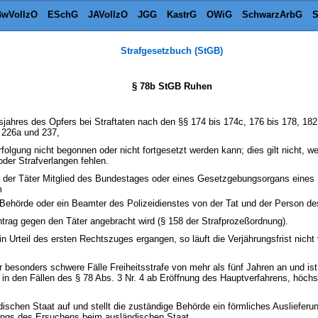
wVollzO
ESchG
JAVollzO
JGG
KastrG
OWiG
SchwarzArbG
S
Strafgesetzbuch (StGB)
§ 78b StGB Ruhen
sjahres des Opfers bei Straftaten nach den §§ 174 bis 174c, 176 bis 178, 18
 226a und 237,
lgung nicht begonnen oder nicht fortgesetzt werden kann; dies gilt nicht, we
oder Strafverlangen fehlen.
ß der Täter Mitglied des Bundestages oder eines Gesetzgebungsorgans eines L
m
 Behörde oder ein Beamter des Polizeidienstes von der Tat und der Person de
antrag gegen den Täter angebracht wird (§ 158 der Strafprozeßordnung).
 ein Urteil des ersten Rechtszuges ergangen, so läuft die Verjährungsfrist nic
ür besonders schwere Fälle Freiheitsstrafe von mehr als fünf Jahren an und i
g in den Fällen des § 78 Abs. 3 Nr. 4 ab Eröffnung des Hauptverfahrens, höchs
ndischen Staat auf und stellt die zuständige Behörde ein förmliches Auslieferu
angs des Ersuchens beim ausländischen Staat