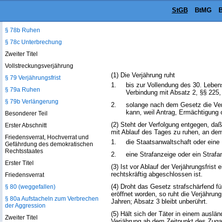
§ 78 Verjährungsfrist
StGB
BtMG
B
§ 78a Beginn
§ 78b Ruhen
§ 78c Unterbrechung
Zweiter Titel
Vollstreckungsverjährung
(1) Die Verjährung ruht
§ 79 Verjährungsfrist
1.
bis zur Vollendung des 30. Leben
§ 79a Ruhen
Verbindung mit Absatz 2, §§ 225,
§ 79b Verlängerung
2.
solange nach dem Gesetz die Verfo
kann, weil Antrag, Ermächtigung 
Besonderer Teil
(2) Steht der Verfolgung entgegen, da
Erster Abschnitt
mit Ablauf des Tages zu ruhen, an de
Friedensverrat, Hochverrat und
1.
die Staatsanwaltschaft oder eine
Gefährdung des demokratischen
Rechtsstaates
2.
eine Strafanzeige oder ein Straf
Erster Titel
(3) Ist vor Ablauf der Verjährungsfrist
rechtskräftig abgeschlossen ist.
Friedensverrat
(4) Droht das Gesetz strafschärfend f
§ 80 (weggefallen)
eröffnet worden, so ruht die Verjährun
§ 80a Aufstacheln zum Verbrechen
Jahren; Absatz 3 bleibt unberührt.
der Aggression
(5) Hält sich der Täter in einem auslä
Zweiter Titel
Verjährung ab dem Zeitpunkt des Zug