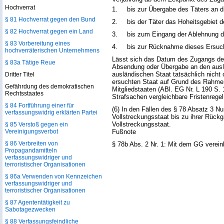
Hochverrat
1.
bis zur Übergabe des Täters an 
§ 81 Hochverrat gegen den Bund
2.
bis der Täter das Hoheitsgebiet 
§ 82 Hochverrat gegen ein Land
3.
bis zum Eingang der Ablehnung d
§ 83 Vorbereitung eines
4.
bis zur Rücknahme dieses Ersuc
hochverräterischen Unternehmens
Lässt sich das Datum des Zugangs des
§ 83a Tätige Reue
Absendung oder Übergabe an den auslä
ausländischen Staat tatsächlich nicht 
Dritter Titel
ersuchten Staat auf Grund des Rahme
Gefährdung des demokratischen
Mitgliedstaaten (ABl. EG Nr. L 190 S. 
Rechtsstaates
Strafsachen vergleichbare Fristenrege
§ 84 Fortführung einer für
(6) In den Fällen des § 78 Absatz 3 Nu
verfassungswidrig erklärten Partei
Vollstreckungsstaat bis zu ihrer Rückg
Vollstreckungsstaat.
§ 85 Verstoß gegen ein
Vereinigungsverbot
Fußnote
§ 86 Verbreiten von
§ 78b Abs. 2 Nr. 1: Mit dem GG verein
Propagandamitteln
verfassungswidriger und
terroristischer Organisationen
§ 86a Verwenden von Kennzeichen
verfassungswidriger und
terroristischer Organisationen
§ 87 Agententätigkeit zu
Sabotagezwecken
§ 88 Verfassungsfeindliche