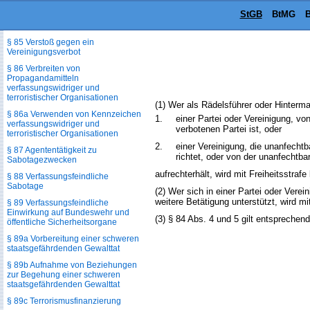
StGB
BtMG
B
§ 84 Fortführung einer für
verfassungswidrig erklärten Partei
§ 85 Verstoß gegen ein
Vereinigungsverbot
§ 86 Verbreiten von
Propagandamitteln
verfassungswidriger und
terroristischer Organisationen
(1) Wer als Rädelsführer oder Hinter
§ 86a Verwenden von Kennzeichen
1.
einer Partei oder Vereinigung, vo
verfassungswidriger und
verbotenen Partei ist, oder
terroristischer Organisationen
2.
einer Vereinigung, die unanfecht
§ 87 Agententätigkeit zu
richtet, oder von der unanfechtbar
Sabotagezwecken
aufrechterhält, wird mit Freiheitsstrafe
§ 88 Verfassungsfeindliche
Sabotage
(2) Wer sich in einer Partei oder Vere
weitere Betätigung unterstützt, wird mit
§ 89 Verfassungsfeindliche
Einwirkung auf Bundeswehr und
(3) § 84 Abs. 4 und 5 gilt entsprechend
öffentliche Sicherheitsorgane
§ 89a Vorbereitung einer schweren
staatsgefährdenden Gewalttat
§ 89b Aufnahme von Beziehungen
zur Begehung einer schweren
staatsgefährdenden Gewalttat
§ 89c Terrorismusfinanzierung