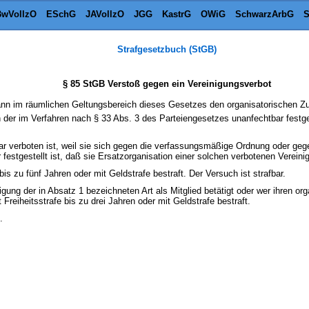
wVollzO
ESchG
JAVollzO
JGG
KastrG
OWiG
SchwarzArbG
S
Strafgesetzbuch (StGB)
§ 85 StGB Verstoß gegen ein Vereinigungsverbot
mann im räumlichen Geltungsbereich dieses Gesetzes den organisatorischen 
n der im Verfahren nach § 33 Abs. 3 des Parteiengesetzes unanfechtbar festges
bar verboten ist, weil sie sich gegen die verfassungsmäßige Ordnung oder g
 festgestellt ist, daß sie Ersatzorganisation einer solchen verbotenen Vereinig
 bis zu fünf Jahren oder mit Geldstrafe bestraft. Der Versuch ist strafbar.
inigung der in Absatz 1 bezeichneten Art als Mitglied betätigt oder wer ihren 
 Freiheitsstrafe bis zu drei Jahren oder mit Geldstrafe bestraft.
.