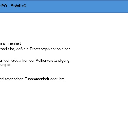
tPO
StVollzG
Zusammenhalt
tellt ist, daß sie Ersatzorganisation einer
egen den Gedanken der Völkerverständigung
ung ist,
organisatorischen Zusammenhalt oder ihre