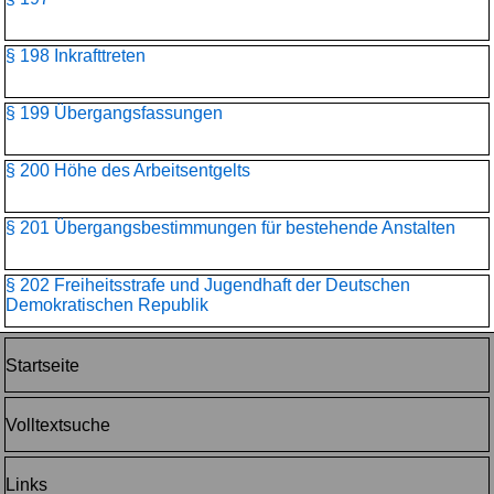
§ 198 Inkrafttreten
§ 199 Übergangsfassungen
§ 200 Höhe des Arbeitsentgelts
§ 201 Übergangsbestimmungen für bestehende Anstalten
§ 202 Freiheitsstrafe und Jugendhaft der Deutschen
Demokratischen Republik
Startseite
Volltextsuche
Links