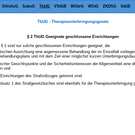
StVollzG
SubvG
ThUG
VStGB
WiStrG
WStG
ZKDSG
StGB
ThUG - Therapieunterbringungsgesetz
§ 2 ThUG Geeignete geschlossene Einrichtungen
 § 1 sind nur solche geschlossenen Einrichtungen geeignet, die
utischen Ausrichtung eine angemessene Behandlung der im Einzelfall vorlieg
n Behandlungsplans und mit dem Ziel einer möglichst kurzen Unterbringungsda
ischer Gesichtspunkte und der Sicherheitsinteressen der Allgemeinheit eine 
en und
Einrichtungen des Strafvollzuges getrennt sind.
Absatz 1 des Strafgesetzbuches sind ebenfalls für die Therapieunterbringung