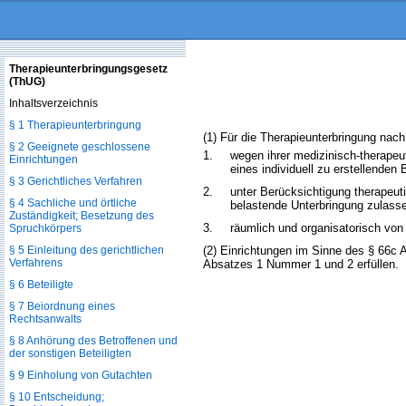
Therapieunterbringungsgesetz
(ThUG)
Inhaltsverzeichnis
§ 1 Therapieunterbringung
(1) Für die Therapieunterbringung nach
§ 2 Geeignete geschlossene
1.
wegen ihrer medizinisch-therape
Einrichtungen
eines individuell zu erstellende
§ 3 Gerichtliches Verfahren
2.
unter Berücksichtigung therapeut
§ 4 Sachliche und örtliche
belastende Unterbringung zulass
Zuständigkeit; Besetzung des
3.
räumlich und organisatorisch von 
Spruchkörpers
§ 5 Einleitung des gerichtlichen
(2) Einrichtungen im Sinne des § 66c 
Verfahrens
Absatzes 1 Nummer 1 und 2 erfüllen.
§ 6 Beteiligte
§ 7 Beiordnung eines
Rechtsanwalts
§ 8 Anhörung des Betroffenen und
der sonstigen Beteiligten
§ 9 Einholung von Gutachten
§ 10 Entscheidung;