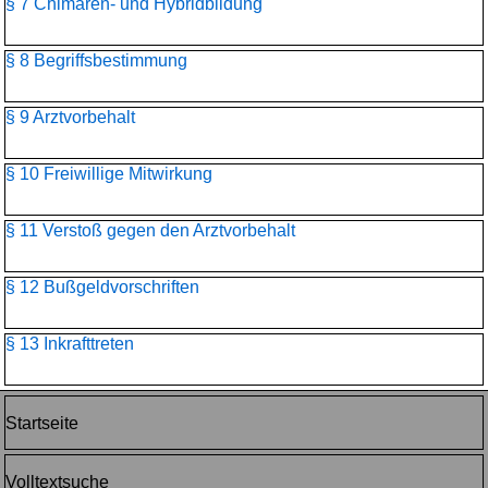
§ 7 Chimären- und Hybridbildung
§ 8 Begriffsbestimmung
§ 9 Arztvorbehalt
§ 10 Freiwillige Mitwirkung
§ 11 Verstoß gegen den Arztvorbehalt
§ 12 Bußgeldvorschriften
§ 13 Inkrafttreten
Startseite
Volltextsuche