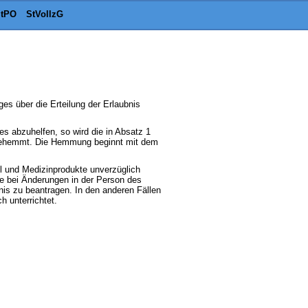
tPO
StVollzG
es über die Erteilung der Erlaubnis
es abzuhelfen, so wird die in Absatz 1
t gehemmt. Die Hemmung beginnt mit dem
el und Medizinprodukte unverzüglich
ie bei Änderungen in der Person des
is zu beantragen. In den anderen Fällen
h unterrichtet.