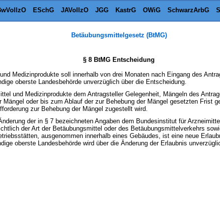
wVollzO
ESchG
JAVollzO
JGG
KastrG
OWiG
SchwarzArbG
S
Betäubungsmittelgesetz (BtMG)
§ 8 BtMG Entscheidung
l und Medizinprodukte soll innerhalb von drei Monaten nach Eingang des Antrag
ändige oberste Landesbehörde unverzüglich über die Entscheidung.
mittel und Medizinprodukte dem Antragsteller Gelegenheit, Mängeln des Antrag
er Mängel oder bis zum Ablauf der zur Behebung der Mängel gesetzten Fris
fforderung zur Behebung der Mängel zugestellt wird.
e Änderung der in § 7 bezeichneten Angaben dem Bundesinstitut für Arzneimitt
sichtlich der Art der Betäubungsmittel oder des Betäubungsmittelverkehrs sow
etriebsstätten, ausgenommen innerhalb eines Gebäudes, ist eine neue Erlaubn
ndige oberste Landesbehörde wird über die Änderung der Erlaubnis unverzüglic