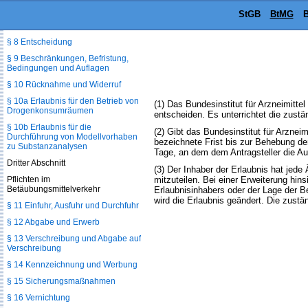
§ 6 Sachkenntnis
StGB
BtMG
B
§ 7 Antrag
§ 8 Entscheidung
§ 9 Beschränkungen, Befristung,
Bedingungen und Auflagen
§ 10 Rücknahme und Widerruf
§ 10a Erlaubnis für den Betrieb von
(1) Das Bundesinstitut für Arzneimitte
Drogenkonsumräumen
entscheiden. Es unterrichtet die zust
§ 10b Erlaubnis für die
(2) Gibt das Bundesinstitut für Arznei
Durchführung von Modellvorhaben
bezeichnete Frist bis zur Behebung d
zu Substanzanalysen
Tage, an dem dem Antragsteller die Au
Dritter Abschnitt
(3) Der Inhaber der Erlaubnis hat jed
Pflichten im
mitzuteilen. Bei einer Erweiterung hin
Betäubungsmittelverkehr
Erlaubnisinhabers oder der Lage der B
wird die Erlaubnis geändert. Die zustä
§ 11 Einfuhr, Ausfuhr und Durchfuhr
§ 12 Abgabe und Erwerb
§ 13 Verschreibung und Abgabe auf
Verschreibung
§ 14 Kennzeichnung und Werbung
§ 15 Sicherungsmaßnahmen
§ 16 Vernichtung