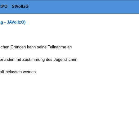
tPO
StVollzG
g - JAVollzO)
erischen Gründen kann seine Teilnahme an
en Gründen mit Zustimmung des Jugendlichen
off belassen werden.