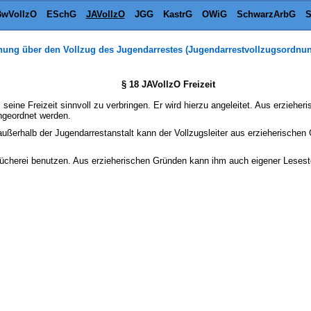
wVollzO
ESchG
JAVollzO
JGG
KastrG
OWiG
SchwarzArbG
S
nung über den Vollzug des Jugendarrestes (Jugendarrestvollzugsordnun
§ 18 JAVollzO Freizeit
, seine Freizeit sinnvoll zu verbringen. Er wird hierzu angeleitet. Aus erzieh
ngeordnet werden.
außerhalb der Jugendarrestanstalt kann der Vollzugsleiter aus erzieherisch
bücherei benutzen. Aus erzieherischen Gründen kann ihm auch eigener Lesest