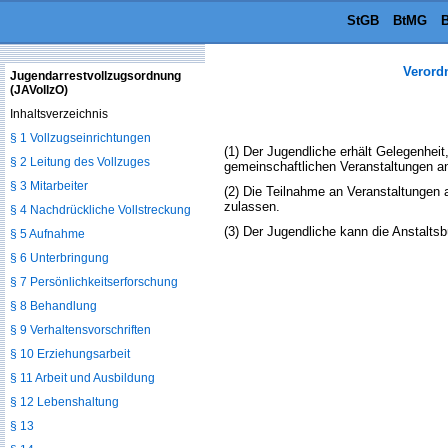
StGB
BtMG
B
Verord
Jugendarrestvollzugsordnung
(JAVollzO)
Inhaltsverzeichnis
§ 1 Vollzugseinrichtungen
(1) Der Jugendliche erhält Gelegenheit
§ 2 Leitung des Vollzuges
gemeinschaftlichen Veranstaltungen a
§ 3 Mitarbeiter
(2) Die Teilnahme an Veranstaltungen 
zulassen.
§ 4 Nachdrückliche Vollstreckung
(3) Der Jugendliche kann die Anstalts
§ 5 Aufnahme
§ 6 Unterbringung
§ 7 Persönlichkeitserforschung
§ 8 Behandlung
§ 9 Verhaltensvorschriften
§ 10 Erziehungsarbeit
§ 11 Arbeit und Ausbildung
§ 12 Lebenshaltung
§ 13